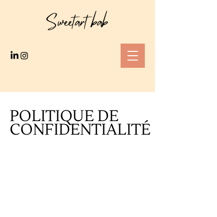
POLITIQUE DE
CONFIDENTIALITÉ
Ce modèle est un exemple de texte et
ne peut pas être publié. Les
explications et les informations
fournies ici ne sont que des
explications, des informations et des
exemples généraux. Vous ne devez pas
vous fier à ce modèle comme à un